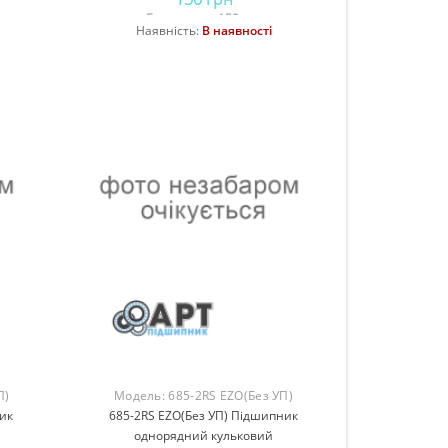
Без податку: 150 грн
Наявність:
В наявності
Купити
П)
Модель:
685-2RS EZO(Без УП)
ик
685-2RS EZO(Без УП) Підшипник
однорядний кульковий