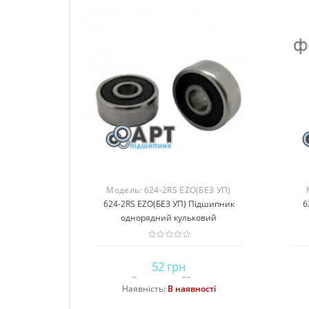
Модель:
624-2RS EZO(БЕЗ УП)
624-2RS EZO(БЕЗ УП) Підшипник
6
однорядний кульковий
52 грн
Без податку: 52 грн
Наявність:
В наявності
Купити