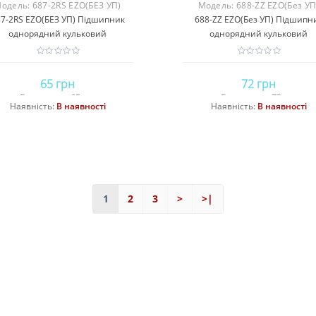
одель:
687-2RS EZO(БЕЗ УП)
Модель:
688-ZZ EZO(Без УП
7-2RS EZO(БЕЗ УП) Підшипник
688-ZZ EZO(Без УП) Підшипн
однорядний кульковий
однорядний кульковий
65 грн
72 грн
Без податку: 65 грн
Без податку: 72 грн
Наявність:
В наявності
Наявність:
В наявності
Купити
Купити
1
2
3
>
>|