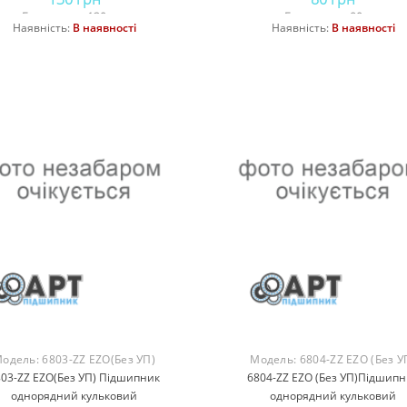
Без податку: 130 грн
Без податку: 80 грн
Наявність:
В наявності
Наявність:
В наявності
Купити
Купити
одель:
6803-ZZ EZO(Без УП)
Модель:
6804-ZZ EZO (Без У
803-ZZ EZO(Без УП) Підшипник
6804-ZZ EZO (Без УП)Підшипн
однорядний кульковий
однорядний кульковий