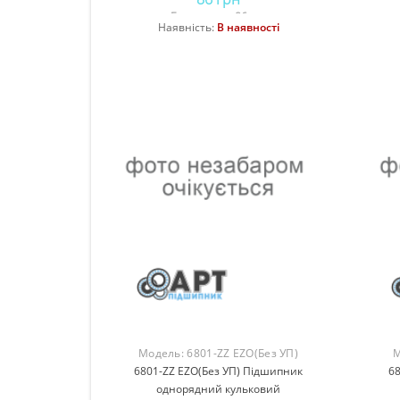
Без податку: 86 грн
Наявність:
В наявності
Купити
Модель:
6801-ZZ EZO(Без УП)
М
6801-ZZ EZO(Без УП) Підшипник
6
однорядний кульковий