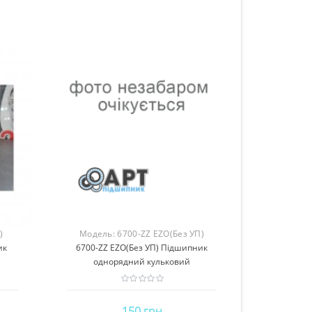
)
Модель:
6700-ZZ EZO(Без УП)
ик
6700-ZZ EZO(Без УП) Підшипник
однорядний кульковий
150 грн