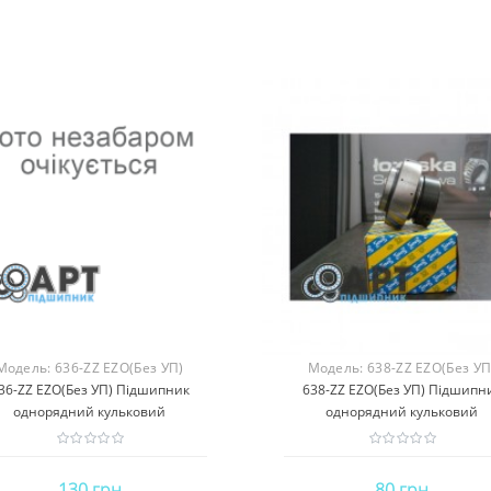
Модель:
636-ZZ EZO(Без УП)
Модель:
638-ZZ EZO(Без УП
36-ZZ EZO(Без УП) Підшипник
638-ZZ EZO(Без УП) Підшипн
однорядний кульковий
однорядний кульковий
130 грн
80 грн