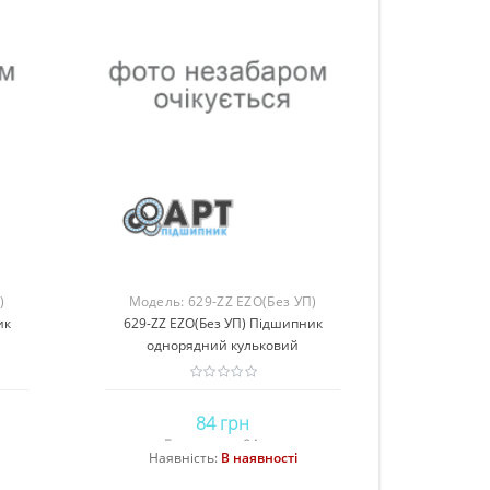
)
Модель:
629-ZZ EZO(Без УП)
ик
629-ZZ EZO(Без УП) Підшипник
однорядний кульковий
84 грн
Без податку: 84 грн
Наявність:
В наявності
Купити