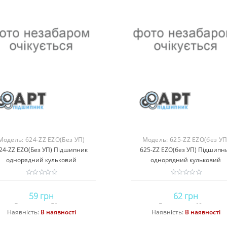
Модель:
624-ZZ EZO(Без УП)
Модель:
625-ZZ EZO(без УП
24-ZZ EZO(Без УП) Підшипник
625-ZZ EZO(без УП) Підшипн
однорядний кульковий
однорядний кульковий
59 грн
62 грн
Без податку: 59 грн
Без податку: 62 грн
Наявність:
В наявності
Наявність:
В наявності
Купити
Купити