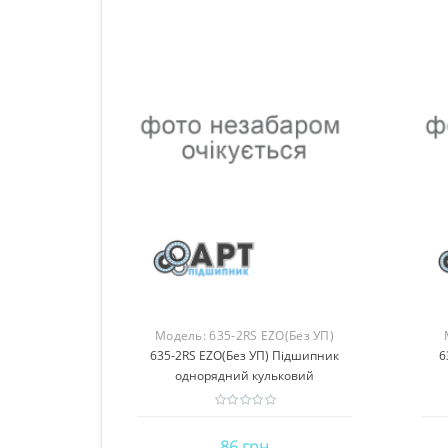
Модель:
635-2RS EZO(Без УП)
635-2RS EZO(Без УП) Підшипник
6
однорядний кульковий
86 грн