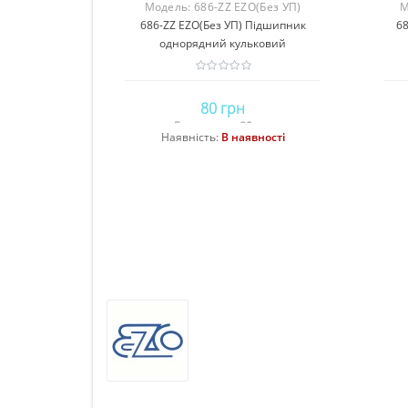
Модель:
686-ZZ EZO(Без УП)
М
686-ZZ EZO(Без УП) Підшипник
68
однорядний кульковий
80 грн
Без податку: 80 грн
Наявність:
В наявності
Купити