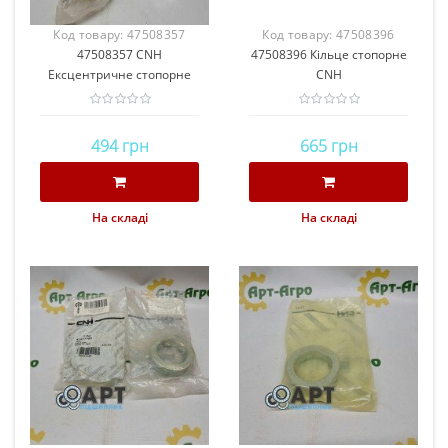
Код товару:
47508357
Код товару:
47508396
47508357 CNH
CNH
47508396 Кільце стопорне
Ексцентричне стопорне
CNH
кільце
494 грн
665 грн
На складі
На складі