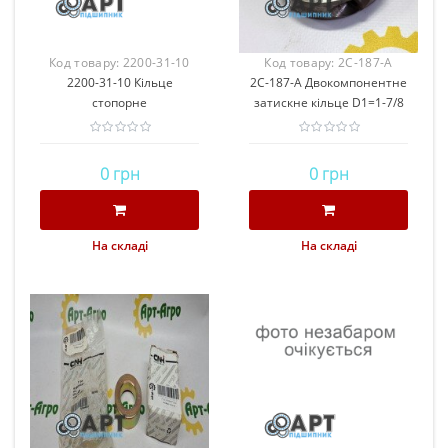
Код товару:
2200-31-10
Код товару:
2C-187-A
2200-31-10 Кільце
2C-187-A Двокомпонентне
стопорне
затискне кільце D1=1-7/8
D2=2-7/8 Climax Metal
0 грн
0 грн
На складі
На складі