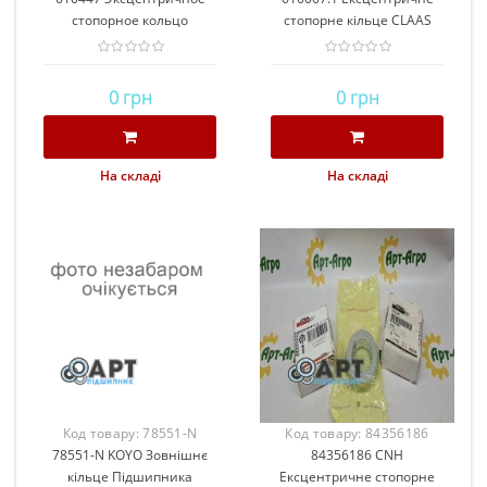
стопорное кольцо
стопорне кільце CLAAS
AZ10045 CLAAS (AGD)
(JAG)
0 грн
0 грн
На складі
На складі
Код товару:
78551-N
Код товару:
84356186
78551-N KOYO Зовнішнє
KOYO
84356186 CNH
CNH
кільце Підшипника
Ексцентричне стопорне