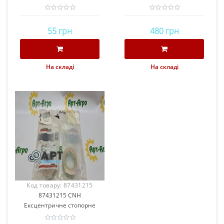
кільце
55 грн
480 грн
На складі
На складі
Код товару:
87431215
87431215 CNH
CNH
Ексцентричне стопорне
кільце