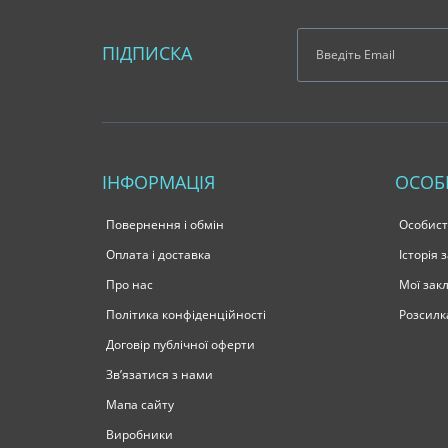
ПІДПИСКА
ІНФОРМАЦІЯ
ОСОБ
Повернення і обмін
Особист
Оплата і доставка
Історія
Про нас
Мої зак
Політика конфіденційності
Розсилк
Договір публічної оферти
Зв’язатися з нами
Мапа сайту
Виробники