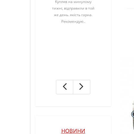
Купляв на минулому
Отличны
тижні, відправили в той
для ком
же день. якість гарна.
Deere! П
Рекомендую..
для заме
очень рад
этот выб
изготовле
все крепл
соотве
подходя
НОВИНИ