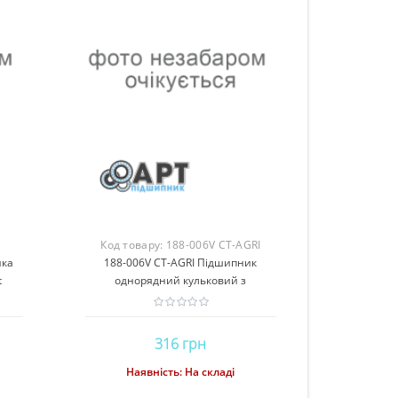
Код товару:
188-006V CT-AGRI
ика
188-006V CT-AGRI Підшипник
t
однорядний кульковий з
шестигранним отвором
316 грн
Наявність:
На складі
Купити