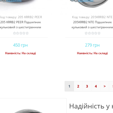
 інших сферах, де
тракторів, сівалок та іншого
потребують правил
лива с..
обладна..
Якщо нехтув
Код товару:
205 KRRB2 PEER
Код товару:
205KRRB2 NTE
205 KRRB2 PEER Підшипник
205KRRB2 NTE Підшипник
кульковий з шестигранним
кульковий з шестигранни
отвором
отвором
450 грн
279 грн
Наявність:
На складі
Наявність:
На складі
Купити
Купити
1
2
3
4
>
Надійність у