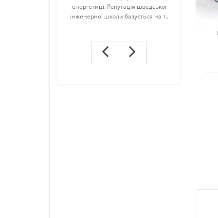
енергетиці. Репутація шведської
обладнанні та
інженерної школи базується на т..
важ