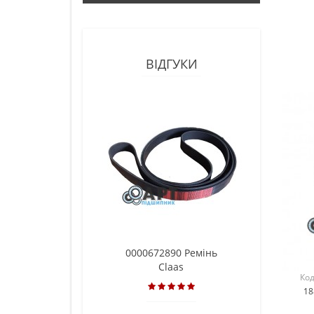
ВІДГУКИ
0000672890 Ремінь
AH13657
Claas
дерев'я
Код
соломотря
18
(П