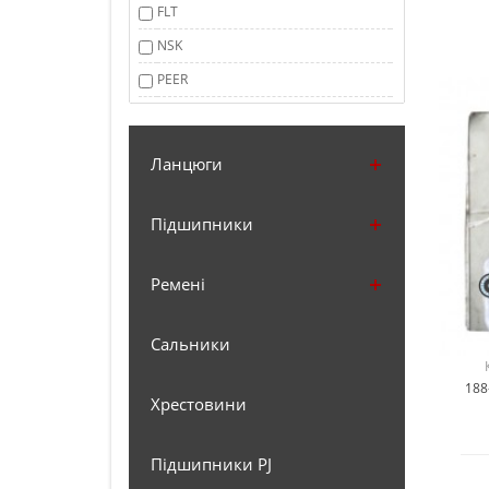
FLT
NSK
PEER
TIMKEN
Китай
Ланцюги
Підшипники
Ремені
Сальники
188
Хрестовини
Підшипники PJ