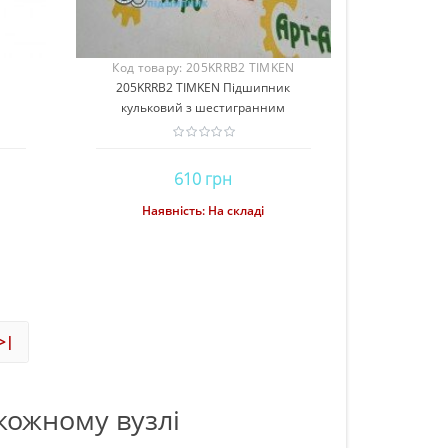
ьного догляду.
NTN – японська компанія, виробник
підшипника та вну
ати еле..
підшип..
колесом, який не
Код товару:
205KRRB2 TIMKEN
205KRRB2 TIMKEN Підшипник
м
кульковий з шестигранним
отвором
610 грн
Наявність:
На складі
Купити
>|
 кожному вузлі