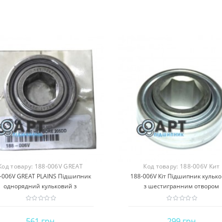
Код товару:
188-006V GREAT
Код товару:
188-006V Кит
-006V GREAT PLAINS Підшипник
PLAINS
188-006V Кіт Підшипник кульк
однорядний кульковий з
з шестигранним отвором
шестигранним отвором
561 грн
299 грн