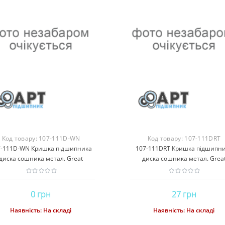
Код товару:
107-111D-WN
Код товару:
107-111DRT
7-111D-WN Кришка підшипника
107-111DRT Кришка підшипн
диска сошника метал. Great
диска сошника метал. Grea
Plains(Express Parts)
Plains(ROYAL TIGER)
0 грн
27 грн
Наявність:
На складі
Наявність:
На складі
Купити
Купити