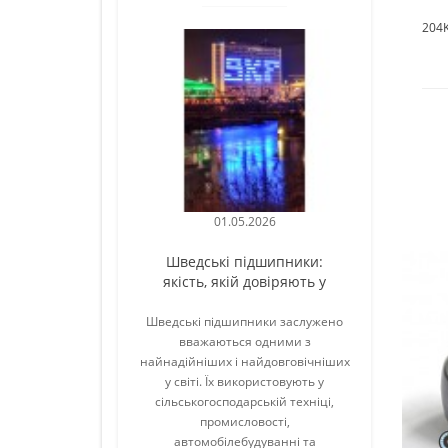
204
01.05.2026
30.
Шведські підшипники:
Японський
якість, якій довіряють у
гаранті
всьому світі
довго
Шведські підшипники заслужено
Японський п
вважаються одними з
вважається етал
найнадійніших і найдовговічніших
точності у сві
у світі. Їх використовують у
Продукція япо
сільськогосподарській техніці,
широко вико
промисловості,
сільськогоспо
автомобілебудуванні та
автомобілях