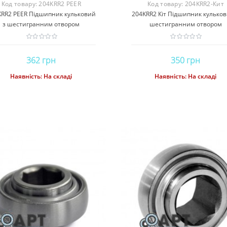
Код товару:
204KRR2 PEER
Код товару:
204KRR2-Кит
KRR2 PEER Підшипник кульковий
204KRR2 Кіт Підшипник кульков
з шестигранним отвором
шестигранним отвором
362 грн
350 грн
Наявність:
На складі
Наявність:
На складі
Купити
Купити
04.2026
06.03.2026
07.10.2
 підшипник —
ТОП-5 помилок при
Як догляд
я якості та
установці підшипників у
підшипника
вічності
сільгосптехніку
вони служи
ідшипник давно
ТОП-5 помилок при установці
Підшипники — це 
оном надійності та
підшипників у сільгосптехніку
надзвичайно важли
ті машинобудування.
Підшипники – одна з
якої машини чи м
нських виробників
найважливіших деталей будь-якої
забезпечують пла
ристовується у
сільськогосподарської техніки. Від
валів, знижуют
дарській техніці,
їх правильної установки залежить
навантаження. 
, промисловому
ефективність роботи комбайнів,
найякісніші 