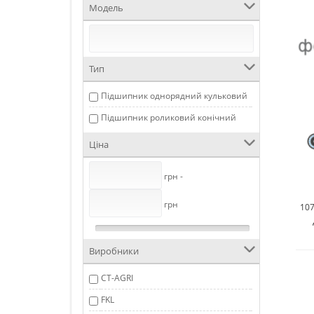
Модель
Тип
Підшипник однорядний кульковий
Підшипник роликовий конічний
Ціна
грн -
грн
10
Виробники
CT-AGRI
FKL