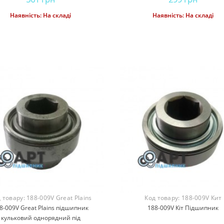
Наявність:
На складі
Наявність:
На складі
Купити
Купити
2 Підшипник
0006104460 CLAAS
000560214
ний клавіші
Комплект фланцевих
Корпус під
 товару:
188-009V Great Plains
Код товару:
188-009V Кит
су John Deere
корпусів
фланц
8-009V Great Plains підшипник
188-009V Кіт Підшипник
ольща)
кульковий однорядний під