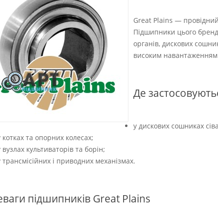
Great Plains — провідний
Підшипники цього бренд
органів, дискових сошник
високим навантаженням 
Де застосовують
у дискових сошниках сіва
у котках та опорних колесах;
у вузлах культиваторів та борін;
у трансмісійних і приводних механізмах.
ваги підшипників Great Plains